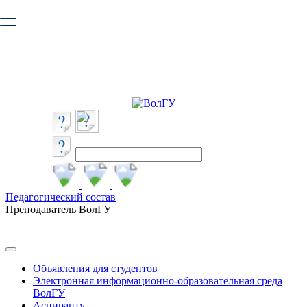
Ваш браузер устарел и не обеспечивает полноценную и
безопасную работу с сайтом. Пожалуйста
обновите браузер
,
чтобы улучшить взаимодействие с сайтом.
Педагогический состав
Преподаватель ВолГУ
Объявления для студентов
Электронная информационно-образовательная среда
ВолГУ
Аспиранту