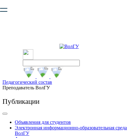
Ваш браузер устарел и не обеспечивает полноценную и
безопасную работу с сайтом. Пожалуйста
обновите браузер
,
чтобы улучшить взаимодействие с сайтом.
Педагогический состав
Преподаватель ВолГУ
Публикации
Объявления для студентов
Электронная информационно-образовательная среда
ВолГУ