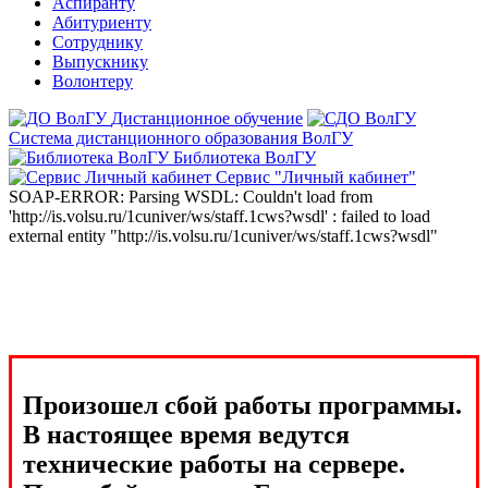
Аспиранту
Абитуриенту
Сотруднику
Выпускнику
Волонтеру
Дистанционное обучение
Система дистанционного образования ВолГУ
Библиотека ВолГУ
Сервис "Личный кабинет"
SOAP-ERROR: Parsing WSDL: Couldn't load from
'http://is.volsu.ru/1cuniver/ws/staff.1cws?wsdl' : failed to load
external entity "http://is.volsu.ru/1cuniver/ws/staff.1cws?wsdl"
Произошел сбой работы программы.
В настоящее время ведутся
технические работы на сервере.