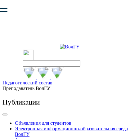
Ваш браузер устарел и не обеспечивает полноценную и
безопасную работу с сайтом. Пожалуйста
обновите браузер
,
чтобы улучшить взаимодействие с сайтом.
Педагогический состав
Преподаватель ВолГУ
Публикации
Объявления для студентов
Электронная информационно-образовательная среда
ВолГУ