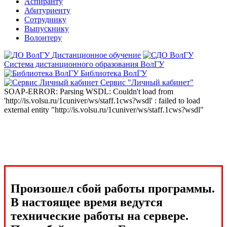
Аспиранту
Абитуриенту
Сотруднику
Выпускнику
Волонтеру
Дистанционное обучение
Система дистанционного образования ВолГУ
Библиотека ВолГУ
Сервис "Личный кабинет"
SOAP-ERROR: Parsing WSDL: Couldn't load from
'http://is.volsu.ru/1cuniver/ws/staff.1cws?wsdl' : failed to load
external entity "http://is.volsu.ru/1cuniver/ws/staff.1cws?wsdl"
Произошел сбой работы программы.
В настоящее время ведутся
технические работы на сервере.