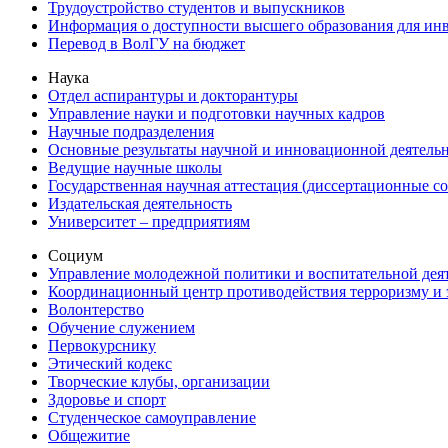
Трудоустройство студентов и выпускников
Информация о доступности высшего образования для ин
Перевод в ВолГУ на бюджет
Наука
Отдел аспирантуры и докторантуры
Управление науки и подготовки научных кадров
Научные подразделения
Основные результаты научной и инновационной деятель
Ведущие научные школы
Государственная научная аттестация (диссертационные с
Издательская деятельность
Университет – предприятиям
Социум
Управление молодежной политики и воспитательной дея
Координационный центр противодействия терроризму и 
Волонтерство
Обучение служением
Первокурснику
Этический кодекс
Творческие клубы, организации
Здоровье и спорт
Студенческое самоуправление
Общежитие