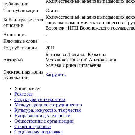
Количественный анализ выпадающих дохо
публикации
Тип публикации
Статья
Количественный анализ выпадающих доходо
Библиографическое
социально-экономических процессов: Труд
описание
Воронеж : ИПЦ Воронежского государственн
Аннотация
-
Ключевые cлова
-
Год публикации
2011
Богачкова Людмила Юрьевна
Автор(ы)
Москвичев Евгений Анатольевич
Усачева Ирина Витальевна
Электронная копия
Загрузить
публикации
Университет
Ректорат
Структура университета
Международное сотрудничество
Культура, искусство, творчество
Направления деятельности
Общественные организации
Спорт и здоровье
Социальная поддержка