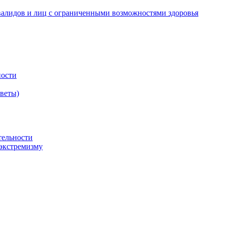
валидов и лиц с ограниченными возможностями здоровья
ности
оветы)
тельности
экстремизму