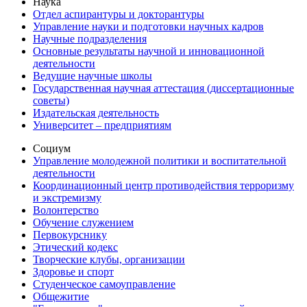
Наука
Отдел аспирантуры и докторантуры
Управление науки и подготовки научных кадров
Научные подразделения
Основные результаты научной и инновационной
деятельности
Ведущие научные школы
Государственная научная аттестация (диссертационные
советы)
Издательская деятельность
Университет – предприятиям
Социум
Управление молодежной политики и воспитательной
деятельности
Координационный центр противодействия терроризму
и экстремизму
Волонтерство
Обучение служением
Первокурснику
Этический кодекс
Творческие клубы, организации
Здоровье и спорт
Студенческое самоуправление
Общежитие