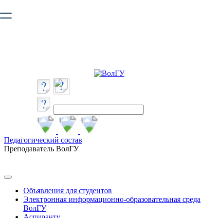
Ваш браузер устарел и не обеспечивает полноценную и
безопасную работу с сайтом. Пожалуйста
обновите браузер
,
чтобы улучшить взаимодействие с сайтом.
Педагогический состав
Преподаватель ВолГУ
Объявления для студентов
Электронная информационно-образовательная среда
ВолГУ
Аспиранту