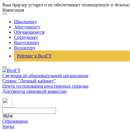
Ваш браузер устарел и не обеспечивает полноценную и безопа
Навигация
Школьнику
Абитуриенту
Обучающемуся
Сотруднику
Выпускнику
Волонтеру
Рейтинг в ВолГУ
Сведения об образовательной организации
Сервис "Личный кабинет"
Центр тестирования иностранных граждан
Документы приемной комиссии
Образование
Наука