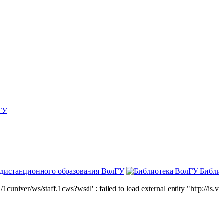
ГУ
 дистанционного образования ВолГУ
Библ
niver/ws/staff.1cws?wsdl' : failed to load external entity "http://is.