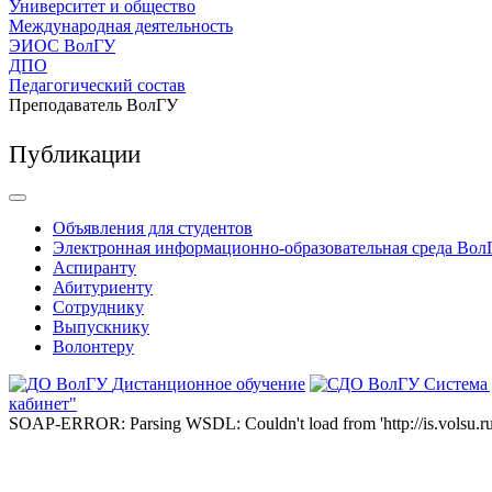
Университет и общество
Международная деятельность
ЭИОС ВолГУ
ДПО
Педагогический состав
Преподаватель ВолГУ
Публикации
Объявления для студентов
Электронная информационно-образовательная среда Вол
Аспиранту
Абитуриенту
Сотруднику
Выпускнику
Волонтеру
Дистанционное обучение
Система
кабинет"
SOAP-ERROR: Parsing WSDL: Couldn't load from 'http://is.volsu.ru/1cu