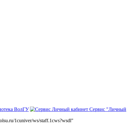
иотека ВолГУ
Сервис "Личный
volsu.ru/1cuniver/ws/staff.1cws?wsdl"