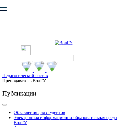
Ваш браузер устарел и не обеспечивает полноценную и
безопасную работу с сайтом. Пожалуйста
обновите браузер
,
чтобы улучшить взаимодействие с сайтом.
Педагогический состав
Преподаватель ВолГУ
Публикации
Объявления для студентов
Электронная информационно-образовательная среда
ВолГУ