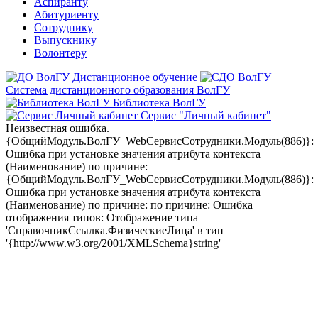
Аспиранту
Абитуриенту
Сотруднику
Выпускнику
Волонтеру
Дистанционное обучение
Система дистанционного образования ВолГУ
Библиотека ВолГУ
Сервис "Личный кабинет"
Неизвестная ошибка.
{ОбщийМодуль.ВолГУ_WebСервисСотрудники.Модуль(886)}:
Ошибка при установке значения атрибута контекста
(Наименование) по причине:
{ОбщийМодуль.ВолГУ_WebСервисСотрудники.Модуль(886)}:
Ошибка при установке значения атрибута контекста
(Наименование) по причине: по причине: Ошибка
отображения типов: Отображение типа
'СправочникСсылка.ФизическиеЛица' в тип
'{http://www.w3.org/2001/XMLSchema}string'