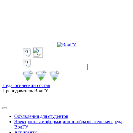
Ваш браузер устарел и не обеспечивает полноценную и
безопасную работу с сайтом. Пожалуйста
обновите браузер
,
чтобы улучшить взаимодействие с сайтом.
Педагогический состав
Преподаватель ВолГУ
Объявления для студентов
Электронная информационно-образовательная среда
ВолГУ
Аспиранту