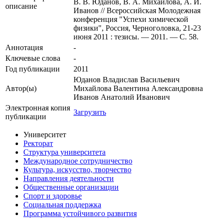
В. В. Юданов, В. А. Михайлова, А. И.
описание
Иванов // Всероссийская Молодежная
конференция "Успехи химической
физики", Россия, Черноголовка, 21-23
июня 2011 : тезисы. — 2011. — C. 58.
Аннотация
-
Ключевые cлова
-
Год публикации
2011
Юданов Владислав Васильевич
Автор(ы)
Михайлова Валентина Александровна
Иванов Анатолий Иванович
Электронная копия
Загрузить
публикации
Университет
Ректорат
Структура университета
Международное сотрудничество
Культура, искусство, творчество
Направления деятельности
Общественные организации
Спорт и здоровье
Социальная поддержка
Программа устойчивого развития