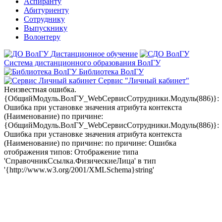
Аспиранту
Абитуриенту
Сотруднику
Выпускнику
Волонтеру
Дистанционное обучение
Система дистанционного образования ВолГУ
Библиотека ВолГУ
Сервис "Личный кабинет"
Неизвестная ошибка.
{ОбщийМодуль.ВолГУ_WebСервисСотрудники.Модуль(886)}:
Ошибка при установке значения атрибута контекста
(Наименование) по причине:
{ОбщийМодуль.ВолГУ_WebСервисСотрудники.Модуль(886)}:
Ошибка при установке значения атрибута контекста
(Наименование) по причине: по причине: Ошибка
отображения типов: Отображение типа
'СправочникСсылка.ФизическиеЛица' в тип
'{http://www.w3.org/2001/XMLSchema}string'