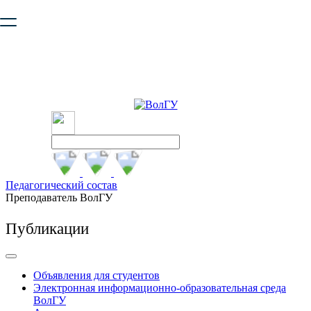
Ваш браузер устарел и не обеспечивает полноценную и
безопасную работу с сайтом. Пожалуйста
обновите браузер
,
чтобы улучшить взаимодействие с сайтом.
Педагогический состав
Преподаватель ВолГУ
Публикации
Объявления для студентов
Электронная информационно-образовательная среда
ВолГУ