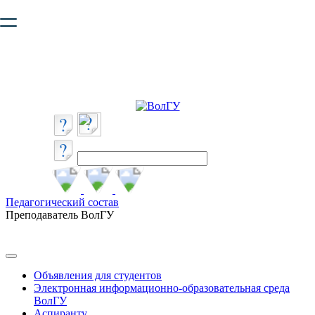
Ваш браузер устарел и не обеспечивает полноценную и
безопасную работу с сайтом. Пожалуйста
обновите браузер
,
чтобы улучшить взаимодействие с сайтом.
Педагогический состав
Преподаватель ВолГУ
Объявления для студентов
Электронная информационно-образовательная среда
ВолГУ
Аспиранту