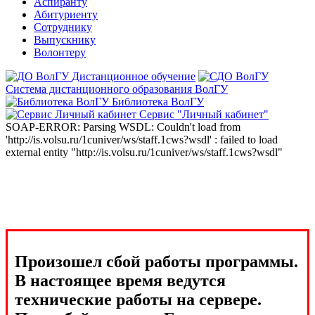
Аспиранту
Абитуриенту
Сотруднику
Выпускнику
Волонтеру
Дистанционное обучение
Система дистанционного образования ВолГУ
Библиотека ВолГУ
Сервис "Личный кабинет"
SOAP-ERROR: Parsing WSDL: Couldn't load from
'http://is.volsu.ru/1cuniver/ws/staff.1cws?wsdl' : failed to load
external entity "http://is.volsu.ru/1cuniver/ws/staff.1cws?wsdl"
Произошел сбой работы программы.
В настоящее время ведутся
технические работы на сервере.