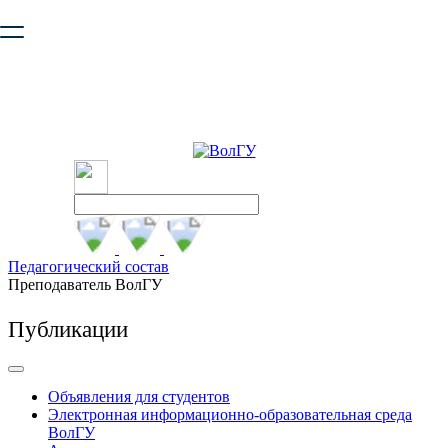
Ваш браузер устарел и не обеспечивает полноценную и
безопасную работу с сайтом. Пожалуйста
обновите браузер
,
чтобы улучшить взаимодействие с сайтом.
Педагогический состав
Преподаватель ВолГУ
Публикации
Объявления для студентов
Электронная информационно-образовательная среда
ВолГУ