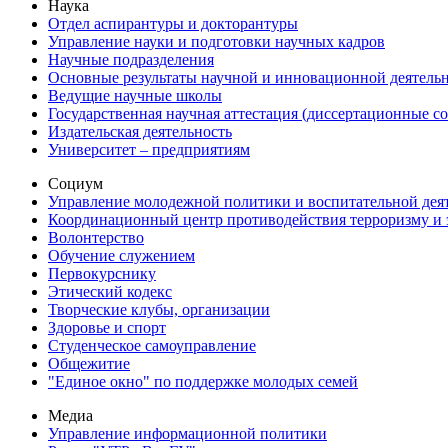
Наука
Отдел аспирантуры и докторантуры
Управление науки и подготовки научных кадров
Научные подразделения
Основные результаты научной и инновационной деятель
Ведущие научные школы
Государственная научная аттестация (диссертационные с
Издательская деятельность
Университет – предприятиям
Социум
Управление молодежной политики и воспитательной дея
Координационный центр противодействия терроризму и 
Волонтерство
Обучение служением
Первокурснику
Этический кодекс
Творческие клубы, организации
Здоровье и спорт
Студенческое самоуправление
Общежитие
"Единое окно" по поддержке молодых семей
Медиа
Управление информационной политики