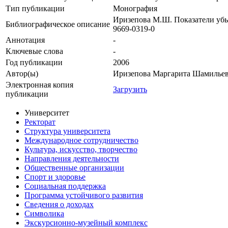
Тип публикации
Монография
Иризепова М.Ш. Показатели убыт
Библиографическое описание
9669-0319-0
Аннотация
-
Ключевые cлова
-
Год публикации
2006
Автор(ы)
Иризепова Маргарита Шамилье
Электронная копия
Загрузить
публикации
Университет
Ректорат
Структура университета
Международное сотрудничество
Культура, искусство, творчество
Направления деятельности
Общественные организации
Спорт и здоровье
Социальная поддержка
Программа устойчивого развития
Сведения о доходах
Символика
Экскурсионно-музейный комплекс