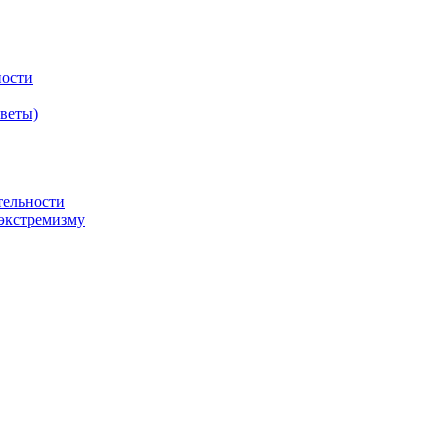
ности
оветы)
тельности
экстремизму