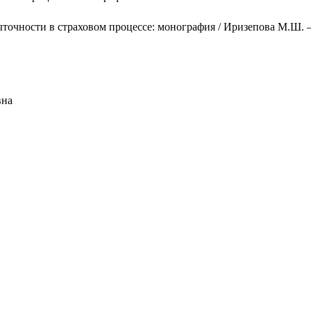
очности в страховом процессе: монография / Иризепова М.Ш. —
вна