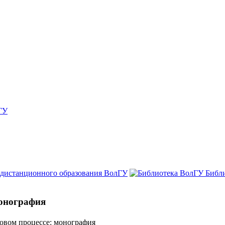
ГУ
 дистанционного образования ВолГУ
Библ
монография
ховом процессе: монография