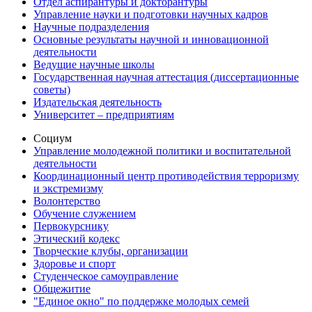
Отдел аспирантуры и докторантуры
Управление науки и подготовки научных кадров
Научные подразделения
Основные результаты научной и инновационной
деятельности
Ведущие научные школы
Государственная научная аттестация (диссертационные
советы)
Издательская деятельность
Университет – предприятиям
Социум
Управление молодежной политики и воспитательной
деятельности
Координационный центр противодействия терроризму
и экстремизму
Волонтерство
Обучение служением
Первокурснику
Этический кодекс
Творческие клубы, организации
Здоровье и спорт
Студенческое самоуправление
Общежитие
"Единое окно" по поддержке молодых семей