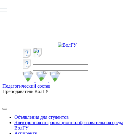
Ваш браузер устарел и не обеспечивает полноценную и
безопасную работу с сайтом. Пожалуйста
обновите браузер
,
чтобы улучшить взаимодействие с сайтом.
Педагогический состав
Преподаватель ВолГУ
Объявления для студентов
Электронная информационно-образовательная среда
ВолГУ
Аспиранту