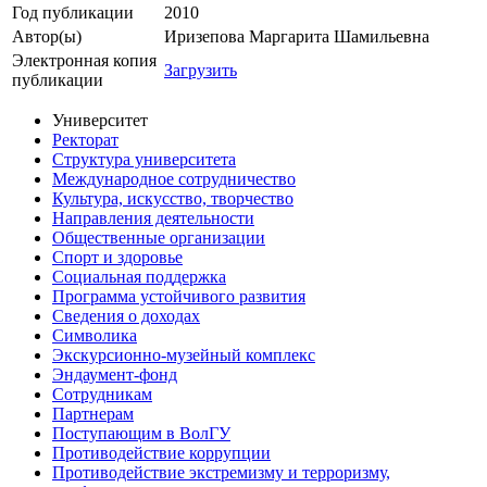
Год публикации
2010
Автор(ы)
Иризепова Маргарита Шамильевна
Электронная копия
Загрузить
публикации
Университет
Ректорат
Структура университета
Международное сотрудничество
Культура, искусство, творчество
Направления деятельности
Общественные организации
Спорт и здоровье
Социальная поддержка
Программа устойчивого развития
Сведения о доходах
Символика
Экскурсионно-музейный комплекс
Эндаумент-фонд
Сотрудникам
Партнерам
Поступающим в ВолГУ
Противодействие коррупции
Противодействие экстремизму и терроризму,