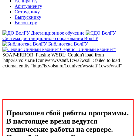
Аспиранту
Абитуриенту
Сотруднику
Выпускнику
Волонтеру
Дистанционное обучение
Система дистанционного образования ВолГУ
Библиотека ВолГУ
Сервис "Личный кабинет"
SOAP-ERROR: Parsing WSDL: Couldn't load from
'http://is.volsu.ru/1cuniver/ws/staff.1cws?wsdl' : failed to load
external entity "http://is.volsu.ru/1cuniver/ws/staff.1cws?wsdl"
Произошел сбой работы программы.
В настоящее время ведутся
технические работы на сервере.