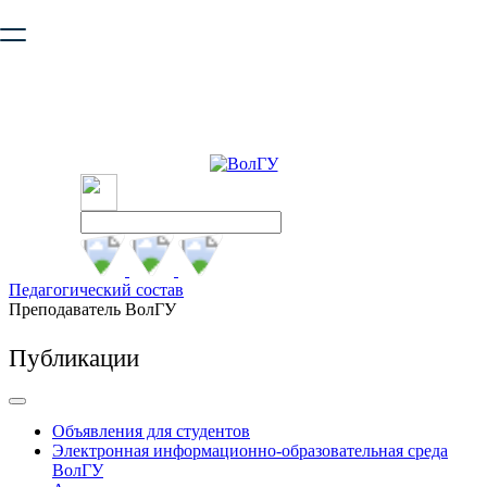
Ваш браузер устарел и не обеспечивает полноценную и
безопасную работу с сайтом. Пожалуйста
обновите браузер
,
чтобы улучшить взаимодействие с сайтом.
Педагогический состав
Преподаватель ВолГУ
Публикации
Объявления для студентов
Электронная информационно-образовательная среда
ВолГУ