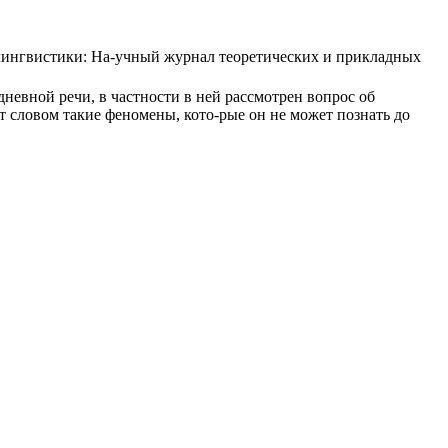
олингвистики: На-учный журнал теоретических и прикладных
невной речи, в частности в ней рассмотрен вопрос об
т словом такие феномены, кото-рые он не может познать до