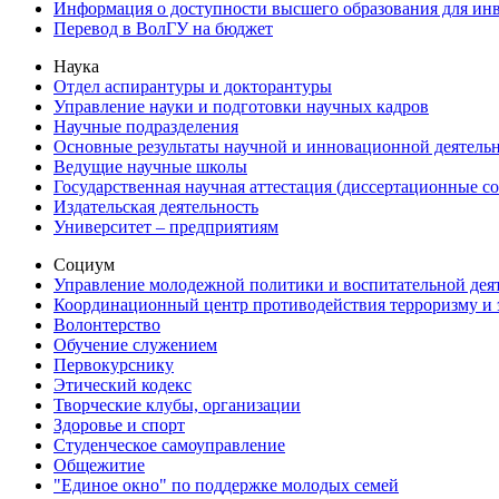
Информация о доступности высшего образования для ин
Перевод в ВолГУ на бюджет
Наука
Отдел аспирантуры и докторантуры
Управление науки и подготовки научных кадров
Научные подразделения
Основные результаты научной и инновационной деятель
Ведущие научные школы
Государственная научная аттестация (диссертационные с
Издательская деятельность
Университет – предприятиям
Социум
Управление молодежной политики и воспитательной дея
Координационный центр противодействия терроризму и 
Волонтерство
Обучение служением
Первокурснику
Этический кодекс
Творческие клубы, организации
Здоровье и спорт
Студенческое самоуправление
Общежитие
"Единое окно" по поддержке молодых семей