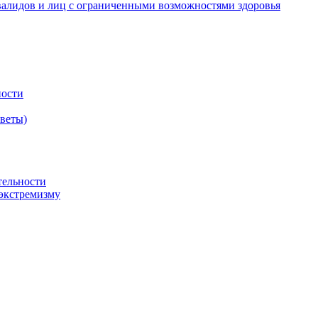
валидов и лиц с ограниченными возможностями здоровья
ности
оветы)
тельности
экстремизму