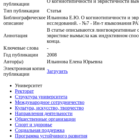
О когниотипичности и эвристичности вымы
публикации
Тип публикации
Статья
Библиографическое
Ильинова Е.Ю. О когниотипичности и эвр
описание
исследований. - №7 - Ин-т языкознания РА
В статье описываются лингвокреативные о
Аннотация
эвристике вымысла как индуктивном спосо
конца.
Ключевые cлова
-
Год публикации
2008
Автор(ы)
Ильинова Елена Юрьевна
Электронная копия
Загрузить
публикации
Университет
Ректорат
Структура университета
Международное сотрудничество
Культура, искусство, творчество
Направления деятельности
Общественные организации
Спорт и здоровье
Социальная поддержка
Программа устойчивого развития