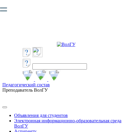
Ваш браузер устарел и не обеспечивает полноценную и
безопасную работу с сайтом. Пожалуйста
обновите браузер
,
чтобы улучшить взаимодействие с сайтом.
Педагогический состав
Преподаватель ВолГУ
Объявления для студентов
Электронная информационно-образовательная среда
ВолГУ
Аспиранту