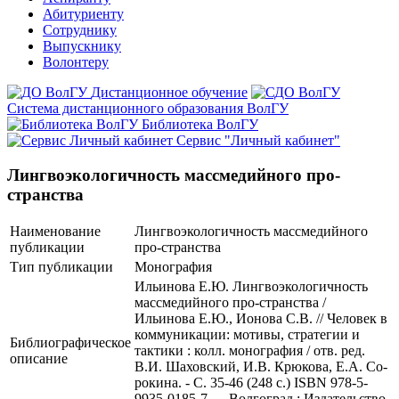
Абитуриенту
Сотруднику
Выпускнику
Волонтеру
Дистанционное обучение
Система дистанционного образования ВолГУ
Библиотека ВолГУ
Сервис "Личный кабинет"
Лингвоэкологичность массмедийного про-
странства
Наименование
Лингвоэкологичность массмедийного
публикации
про-странства
Тип публикации
Монография
Ильинова Е.Ю. Лингвоэкологичность
массмедийного про-странства /
Ильинова Е.Ю., Ионова С.В. // Человек в
коммуникации: мотивы, стратегии и
Библиографическое
тактики : колл. монография / отв. ред.
описание
В.И. Шаховский, И.В. Крюкова, Е.А. Со-
рокина. - С. 35-46 (248 с.) ISBN 978-5-
9935-0185-7 — Волгоград : Издательство