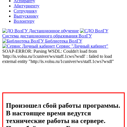
Аспиранту
Абитуриенту
Сотруднику
Выпускнику
Волонтеру
Дистанционное обучение
Система дистанционного образования ВолГУ
Библиотека ВолГУ
Сервис "Личный кабинет"
SOAP-ERROR: Parsing WSDL: Couldn't load from
'http://is.volsu.ru/1cuniver/ws/staff.1cws?wsdl' : failed to load
external entity "http://is.volsu.ru/1cuniver/ws/staff.1cws?wsdl"
Произошел сбой работы программы.
В настоящее время ведутся
технические работы на сервере.