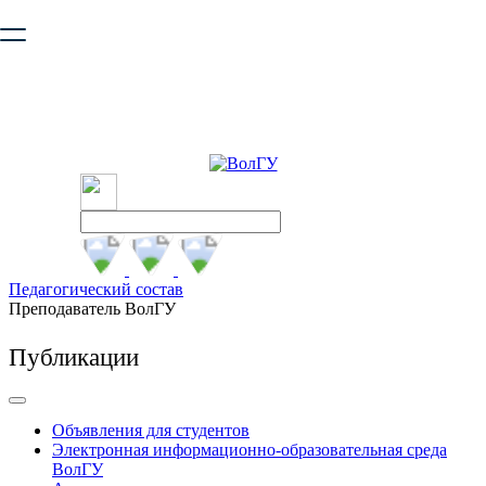
Ваш браузер устарел и не обеспечивает полноценную и
безопасную работу с сайтом. Пожалуйста
обновите браузер
,
чтобы улучшить взаимодействие с сайтом.
Педагогический состав
Преподаватель ВолГУ
Публикации
Объявления для студентов
Электронная информационно-образовательная среда
ВолГУ