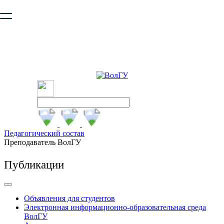
Ваш браузер устарел и не обеспечивает полноценную и
безопасную работу с сайтом. Пожалуйста
обновите браузер
,
чтобы улучшить взаимодействие с сайтом.
Педагогический состав
Преподаватель ВолГУ
Публикации
Объявления для студентов
Электронная информационно-образовательная среда
ВолГУ