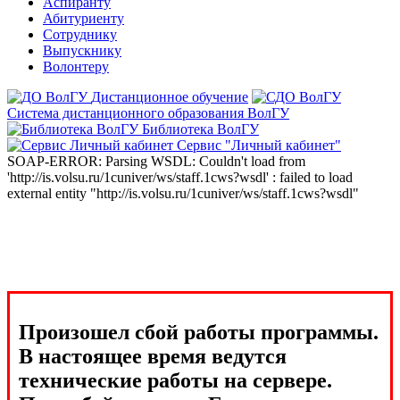
Аспиранту
Абитуриенту
Сотруднику
Выпускнику
Волонтеру
Дистанционное обучение
Система дистанционного образования ВолГУ
Библиотека ВолГУ
Сервис "Личный кабинет"
SOAP-ERROR: Parsing WSDL: Couldn't load from
'http://is.volsu.ru/1cuniver/ws/staff.1cws?wsdl' : failed to load
external entity "http://is.volsu.ru/1cuniver/ws/staff.1cws?wsdl"
Произошел сбой работы программы.
В настоящее время ведутся
технические работы на сервере.