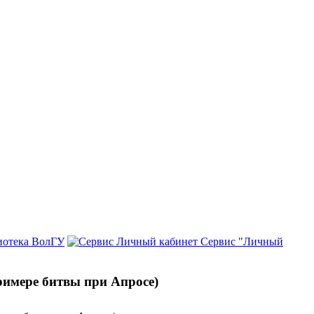
иотека ВолГУ
Сервис "Личный
римере битвы при Апросе)