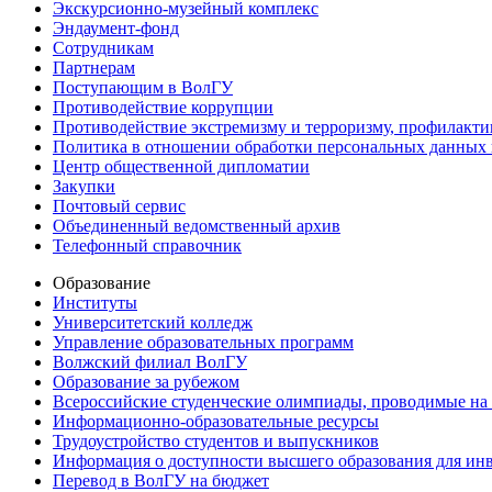
Экскурсионно-музейный комплекс
Эндаумент-фонд
Сотрудникам
Партнерам
Поступающим в ВолГУ
Противодействие коррупции
Противодействие экстремизму и терроризму, профилакти
Политика в отношении обработки персональных данных
Центр общественной дипломатии
Закупки
Почтовый сервис
Объединенный ведомственный архив
Телефонный справочник
Образование
Институты
Университетский колледж
Управление образовательных программ
Волжский филиал ВолГУ
Образование за рубежом
Всероссийские студенческие олимпиады, проводимые на
Информационно-образовательные ресурсы
Трудоустройство студентов и выпускников
Информация о доступности высшего образования для ин
Перевод в ВолГУ на бюджет