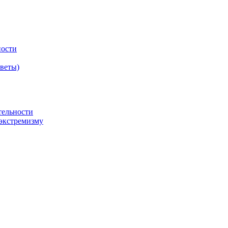
ности
оветы)
тельности
экстремизму