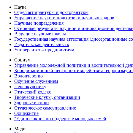
Наука
Отдел аспирантуры и докторантуры
Управление науки и подготовки научных кадров
Научные подразделения
Основные результаты научной и инновационной деятель
Ведущие научные школы
Государственная научная аттестация (диссертационные с
Издательская деятельность
Университет – предприятиям
Социум
Управление молодежной политики и воспитательной дея
Координационный центр противодействия терроризму и 
Волонтерство
Обучение служением
Первокурснику
Этический кодекс
Творческие клубы, организации
Здоровье и спорт
Студенческое самоуправление
Общежитие
"Единое окно" по поддержке молодых семей
Медиа