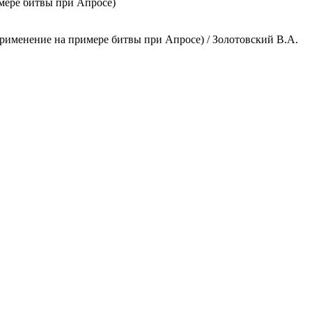
мере битвы при Апросе)
рименение на примере битвы при Апросе) / Золотовский В.А.