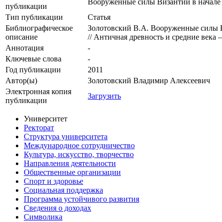
Вооруженные силы Византии в начале 
публикации
Тип публикации
Статья
Библиографическое
Золотовский В.А. Вооруженные силы В
описание
// Античная древность и средние века 
Аннотация
-
Ключевые cлова
-
Год публикации
2011
Автор(ы)
Золотовский Владимир Алексеевич
Электронная копия
Загрузить
публикации
Университет
Ректорат
Структура университета
Международное сотрудничество
Культура, искусство, творчество
Направления деятельности
Общественные организации
Спорт и здоровье
Социальная поддержка
Программа устойчивого развития
Сведения о доходах
Символика