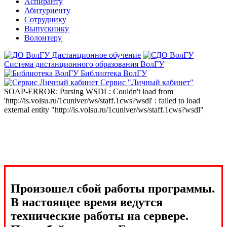
Аспиранту
Абитуриенту
Сотруднику
Выпускнику
Волонтеру
Дистанционное обучение
Система дистанционного образования ВолГУ
Библиотека ВолГУ
Сервис "Личный кабинет"
SOAP-ERROR: Parsing WSDL: Couldn't load from
'http://is.volsu.ru/1cuniver/ws/staff.1cws?wsdl' : failed to load
external entity "http://is.volsu.ru/1cuniver/ws/staff.1cws?wsdl"
Произошел сбой работы программы.
В настоящее время ведутся
технические работы на сервере.