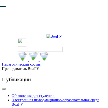
Ваш браузер устарел и не обеспечивает полноценную и
безопасную работу с сайтом. Пожалуйста
обновите браузер
,
чтобы улучшить взаимодействие с сайтом.
Педагогический состав
Преподаватель ВолГУ
Публикации
Объявления для студентов
Электронная информационно-образовательная среда
ВолГУ