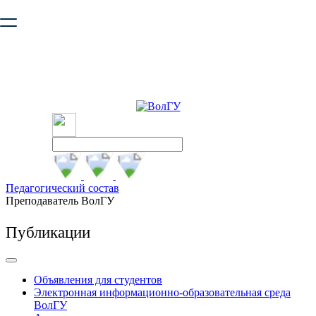
Ваш браузер устарел и не обеспечивает полноценную и
безопасную работу с сайтом. Пожалуйста
обновите браузер
,
чтобы улучшить взаимодействие с сайтом.
Педагогический состав
Преподаватель ВолГУ
Публикации
Объявления для студентов
Электронная информационно-образовательная среда
ВолГУ