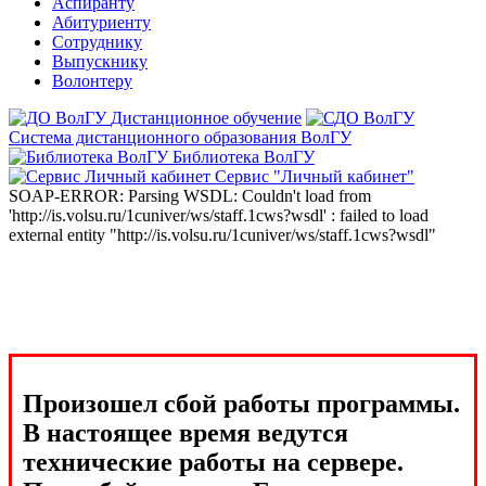
Аспиранту
Абитуриенту
Сотруднику
Выпускнику
Волонтеру
Дистанционное обучение
Система дистанционного образования ВолГУ
Библиотека ВолГУ
Сервис "Личный кабинет"
SOAP-ERROR: Parsing WSDL: Couldn't load from
'http://is.volsu.ru/1cuniver/ws/staff.1cws?wsdl' : failed to load
external entity "http://is.volsu.ru/1cuniver/ws/staff.1cws?wsdl"
Произошел сбой работы программы.
В настоящее время ведутся
технические работы на сервере.