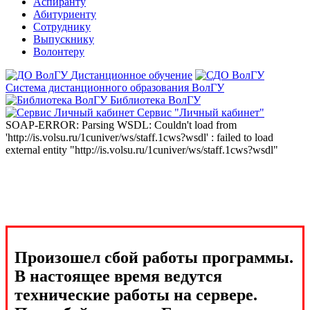
Аспиранту
Абитуриенту
Сотруднику
Выпускнику
Волонтеру
Дистанционное обучение
Система дистанционного образования ВолГУ
Библиотека ВолГУ
Сервис "Личный кабинет"
SOAP-ERROR: Parsing WSDL: Couldn't load from
'http://is.volsu.ru/1cuniver/ws/staff.1cws?wsdl' : failed to load
external entity "http://is.volsu.ru/1cuniver/ws/staff.1cws?wsdl"
Произошел сбой работы программы.
В настоящее время ведутся
технические работы на сервере.