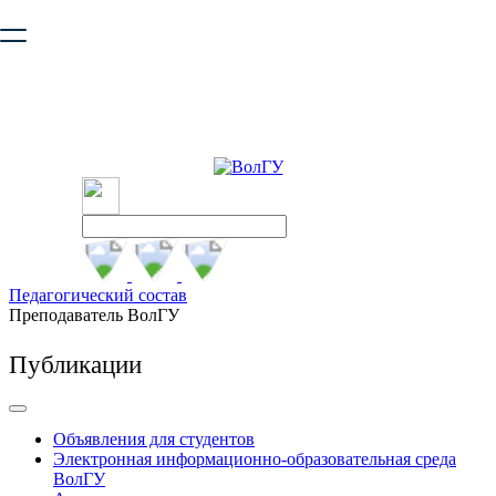
Ваш браузер устарел и не обеспечивает полноценную и
безопасную работу с сайтом. Пожалуйста
обновите браузер
,
чтобы улучшить взаимодействие с сайтом.
Педагогический состав
Преподаватель ВолГУ
Публикации
Объявления для студентов
Электронная информационно-образовательная среда
ВолГУ