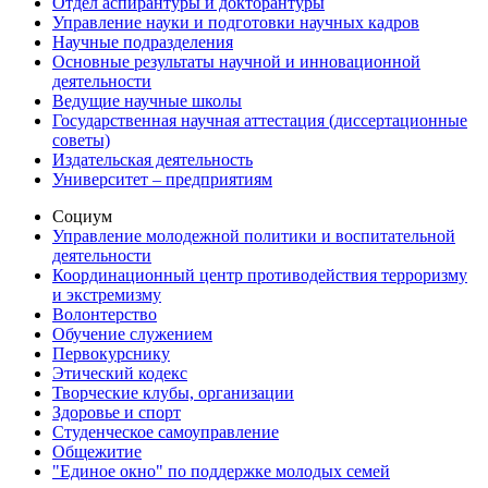
Отдел аспирантуры и докторантуры
Управление науки и подготовки научных кадров
Научные подразделения
Основные результаты научной и инновационной
деятельности
Ведущие научные школы
Государственная научная аттестация (диссертационные
советы)
Издательская деятельность
Университет – предприятиям
Социум
Управление молодежной политики и воспитательной
деятельности
Координационный центр противодействия терроризму
и экстремизму
Волонтерство
Обучение служением
Первокурснику
Этический кодекс
Творческие клубы, организации
Здоровье и спорт
Студенческое самоуправление
Общежитие
"Единое окно" по поддержке молодых семей