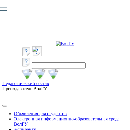
Ваш браузер устарел и не обеспечивает полноценную и
безопасную работу с сайтом. Пожалуйста
обновите браузер
,
чтобы улучшить взаимодействие с сайтом.
Педагогический состав
Преподаватель ВолГУ
Объявления для студентов
Электронная информационно-образовательная среда
ВолГУ
Аспиранту