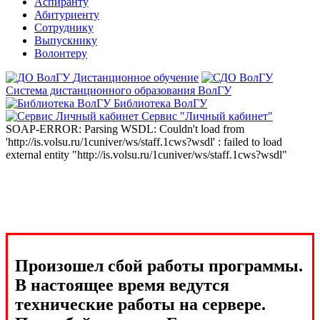
Аспиранту
Абитуриенту
Сотруднику
Выпускнику
Волонтеру
Дистанционное обучение
Система дистанционного образования ВолГУ
Библиотека ВолГУ
Сервис "Личный кабинет"
SOAP-ERROR: Parsing WSDL: Couldn't load from
'http://is.volsu.ru/1cuniver/ws/staff.1cws?wsdl' : failed to load
external entity "http://is.volsu.ru/1cuniver/ws/staff.1cws?wsdl"
Произошел сбой работы программы.
В настоящее время ведутся
технические работы на сервере.