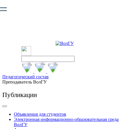
Ваш браузер устарел и не обеспечивает полноценную и
безопасную работу с сайтом. Пожалуйста
обновите браузер
,
чтобы улучшить взаимодействие с сайтом.
Педагогический состав
Преподаватель ВолГУ
Публикации
Объявления для студентов
Электронная информационно-образовательная среда
ВолГУ