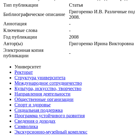
Тип публикации
Статья
Григоренко И.В. Различные по
Библиографическое описание
2008.
Аннотация
-
Ключевые cлова
-
Год публикации
2008
Автор(ы)
Григоренко Ирина Викторовна
Электронная копия
-
публикации
Университет
Ректорат
Структура университета
Международное сотрудничество
Культура, искусство, творчество
Направления деятельности
Общественные организации
Спорт и здоровье
Социальная поддержка
Программа устойчивого развития
Сведения о доходах
Символика
Экскурсионно-музейный комплекс