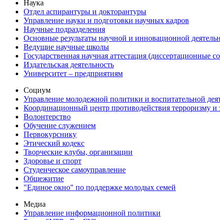
Наука
Отдел аспирантуры и докторантуры
Управление науки и подготовки научных кадров
Научные подразделения
Основные результаты научной и инновационной деятель
Ведущие научные школы
Государственная научная аттестация (диссертационные с
Издательская деятельность
Университет – предприятиям
Социум
Управление молодежной политики и воспитательной дея
Координационный центр противодействия терроризму и 
Волонтерство
Обучение служением
Первокурснику
Этический кодекс
Творческие клубы, организации
Здоровье и спорт
Студенческое самоуправление
Общежитие
"Единое окно" по поддержке молодых семей
Медиа
Управление информационной политики