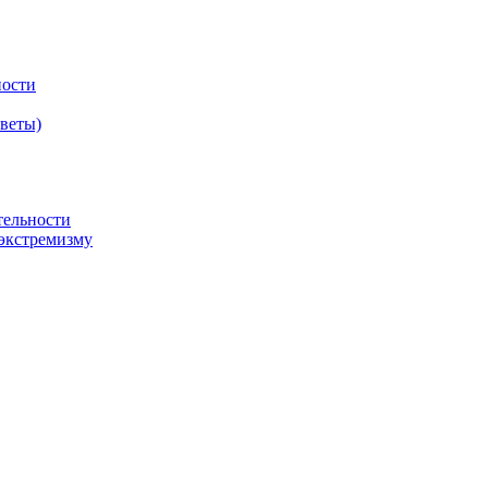
ности
оветы)
тельности
экстремизму