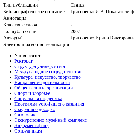
Тип публикации
Статья
Библиографическое описание
Григоренко И.В. Показатели ф
Аннотация
-
Ключевые cлова
-
Год публикации
2007
Автор(ы)
Григоренко Ирина Викторовн
Электронная копия публикации
-
Университет
Ректорат
Структура университета
Международное сотрудничество
Культура, искусство, творчество
Направления деятельности
Общественные организации
Спорт и здоровье
Социальная поддержка
Программа устойчивого развития
Сведения о доходах
Символика
Экскурсионно-музейный комплекс
Эндаумент-фонд
Сотрудникам