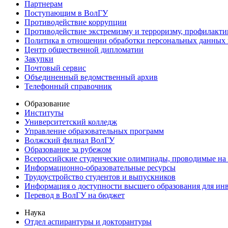
Партнерам
Поступающим в ВолГУ
Противодействие коррупции
Противодействие экстремизму и терроризму, профилакти
Политика в отношении обработки персональных данных
Центр общественной дипломатии
Закупки
Почтовый сервис
Объединенный ведомственный архив
Телефонный справочник
Образование
Институты
Университетский колледж
Управление образовательных программ
Волжский филиал ВолГУ
Образование за рубежом
Всероссийские студенческие олимпиады, проводимые на
Информационно-образовательные ресурсы
Трудоустройство студентов и выпускников
Информация о доступности высшего образования для ин
Перевод в ВолГУ на бюджет
Наука
Отдел аспирантуры и докторантуры