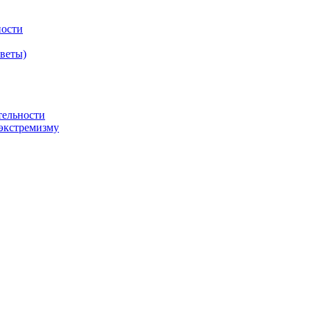
ности
оветы)
тельности
экстремизму