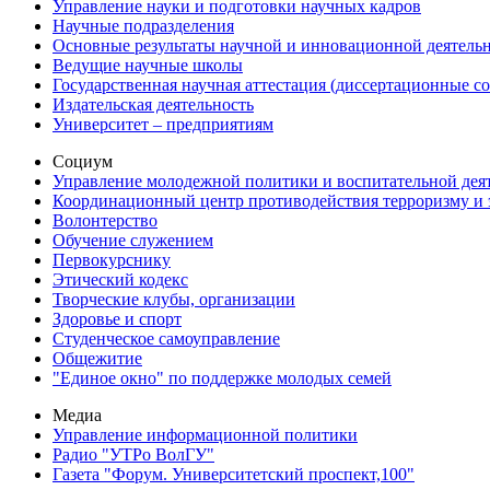
Управление науки и подготовки научных кадров
Научные подразделения
Основные результаты научной и инновационной деятель
Ведущие научные школы
Государственная научная аттестация (диссертационные с
Издательская деятельность
Университет – предприятиям
Социум
Управление молодежной политики и воспитательной дея
Координационный центр противодействия терроризму и 
Волонтерство
Обучение служением
Первокурснику
Этический кодекс
Творческие клубы, организации
Здоровье и спорт
Студенческое самоуправление
Общежитие
"Единое окно" по поддержке молодых семей
Медиа
Управление информационной политики
Радио "УТРо ВолГУ"
Газета "Форум. Университетский проспект,100"