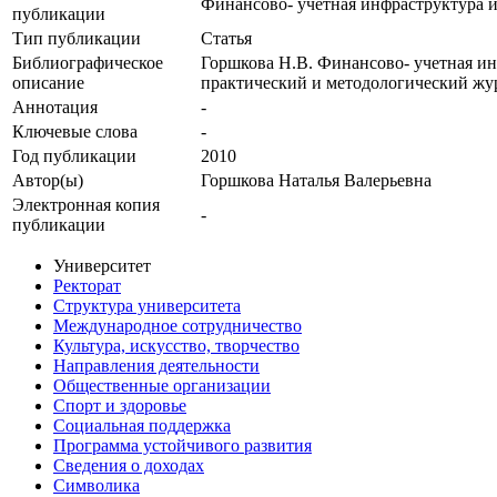
Финансово- учетная инфраструктура и
публикации
Тип публикации
Статья
Библиографическое
Горшкова Н.В. Финансово- учетная ин
описание
практический и методологический журн
Аннотация
-
Ключевые cлова
-
Год публикации
2010
Автор(ы)
Горшкова Наталья Валерьевна
Электронная копия
-
публикации
Университет
Ректорат
Структура университета
Международное сотрудничество
Культура, искусство, творчество
Направления деятельности
Общественные организации
Спорт и здоровье
Социальная поддержка
Программа устойчивого развития
Сведения о доходах
Символика