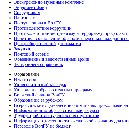
Экскурсионно-музейный комплекс
Эндаумент-фонд
Сотрудникам
Партнерам
Поступающим в ВолГУ
Противодействие коррупции
Противодействие экстремизму и терроризму, профилакти
Политика в отношении обработки персональных данных
Центр общественной дипломатии
Закупки
Почтовый сервис
Объединенный ведомственный архив
Телефонный справочник
Образование
Институты
Университетский колледж
Управление образовательных программ
Волжский филиал ВолГУ
Образование за рубежом
Всероссийские студенческие олимпиады, проводимые на
Информационно-образовательные ресурсы
Трудоустройство студентов и выпускников
Информация о доступности высшего образования для ин
Перевод в ВолГУ на бюджет