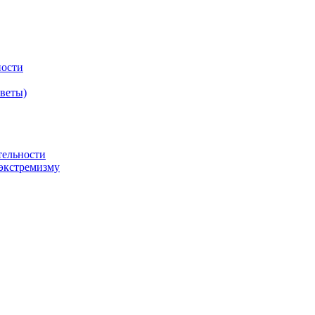
ности
оветы)
тельности
экстремизму