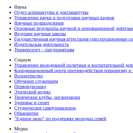
Наука
Отдел аспирантуры и докторантуры
Управление науки и подготовки научных кадров
Научные подразделения
Основные результаты научной и инновационной деятель
Ведущие научные школы
Государственная научная аттестация (диссертационные с
Издательская деятельность
Университет – предприятиям
Социум
Управление молодежной политики и воспитательной дея
Координационный центр противодействия терроризму и 
Волонтерство
Обучение служением
Первокурснику
Этический кодекс
Творческие клубы, организации
Здоровье и спорт
Студенческое самоуправление
Общежитие
"Единое окно" по поддержке молодых семей
Медиа