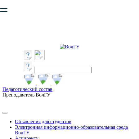
Ваш браузер устарел и не обеспечивает полноценную и
безопасную работу с сайтом. Пожалуйста
обновите браузер
,
чтобы улучшить взаимодействие с сайтом.
Педагогический состав
Преподаватель ВолГУ
Объявления для студентов
Электронная информационно-образовательная среда
ВолГУ
Аспиранту