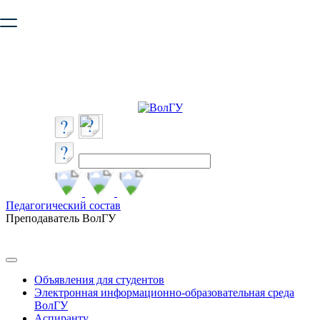
Ваш браузер устарел и не обеспечивает полноценную и
безопасную работу с сайтом. Пожалуйста
обновите браузер
,
чтобы улучшить взаимодействие с сайтом.
Педагогический состав
Преподаватель ВолГУ
Объявления для студентов
Электронная информационно-образовательная среда
ВолГУ
Аспиранту