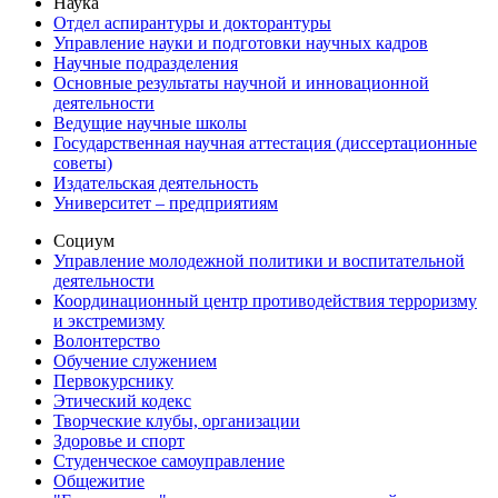
Наука
Отдел аспирантуры и докторантуры
Управление науки и подготовки научных кадров
Научные подразделения
Основные результаты научной и инновационной
деятельности
Ведущие научные школы
Государственная научная аттестация (диссертационные
советы)
Издательская деятельность
Университет – предприятиям
Социум
Управление молодежной политики и воспитательной
деятельности
Координационный центр противодействия терроризму
и экстремизму
Волонтерство
Обучение служением
Первокурснику
Этический кодекс
Творческие клубы, организации
Здоровье и спорт
Студенческое самоуправление
Общежитие