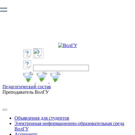
Ваш браузер устарел и не обеспечивает полноценную и
безопасную работу с сайтом. Пожалуйста
обновите браузер
,
чтобы улучшить взаимодействие с сайтом.
Педагогический состав
Преподаватель ВолГУ
Объявления для студентов
Электронная информационно-образовательная среда
ВолГУ
Аспиранту