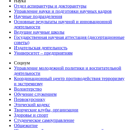
Наука
Отдел аспирантуры и докторантуры
Управление науки и подготовки научных кадров
Научные подразделения
Основные результаты научной и инновационной
деятельности
Ведущие научные школы
Государственная научная аттестация (диссертационные
советы)
Издательская деятельность
Университет – предприятиям
Социум
Управление молодежной политики и воспитательной
деятельности
Координационный центр противодействия терроризму
и экстремизму
Волонтерство
Обучение служением
Первокурснику
Этический кодекс
Творческие клубы, организации
Здоровье и спорт
Студенческое самоуправление
Общежитие