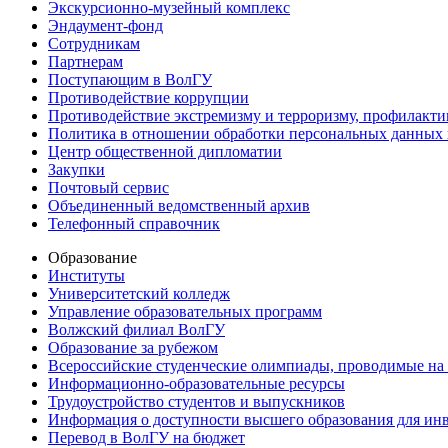
Экскурсионно-музейный комплекс
Эндаумент-фонд
Сотрудникам
Партнерам
Поступающим в ВолГУ
Противодействие коррупции
Противодействие экстремизму и терроризму, профилакти
Политика в отношении обработки персональных данных
Центр общественной дипломатии
Закупки
Почтовый сервис
Объединенный ведомственный архив
Телефонный справочник
Образование
Институты
Университетский колледж
Управление образовательных программ
Волжский филиал ВолГУ
Образование за рубежом
Всероссийские студенческие олимпиады, проводимые на
Информационно-образовательные ресурсы
Трудоустройство студентов и выпускников
Информация о доступности высшего образования для ин
Перевод в ВолГУ на бюджет