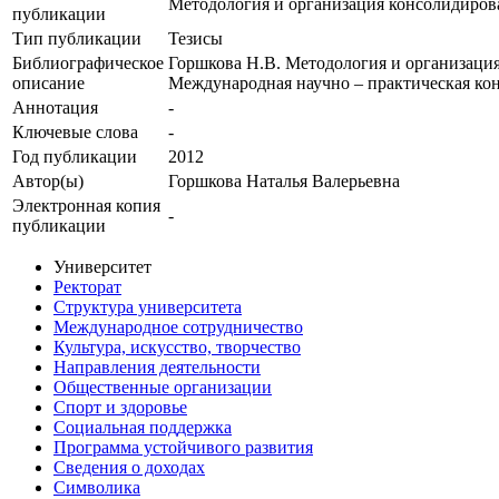
Методология и организация консолидирова
публикации
Тип публикации
Тезисы
Библиографическое
Горшкова Н.В. Методология и организация
описание
Международная научно – практическая конфе
Аннотация
-
Ключевые cлова
-
Год публикации
2012
Автор(ы)
Горшкова Наталья Валерьевна
Электронная копия
-
публикации
Университет
Ректорат
Структура университета
Международное сотрудничество
Культура, искусство, творчество
Направления деятельности
Общественные организации
Спорт и здоровье
Социальная поддержка
Программа устойчивого развития
Сведения о доходах
Символика