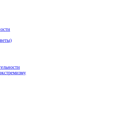
ности
оветы)
тельности
экстремизму