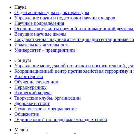
Наука
Отдел аспирантуры и докторантуры
Управление науки и подготовки научных кадров
Научные подразделения
Основные результаты научной и инновационной деятель
Ведущие научные школы
Государственная научная аттестация (диссертационные с
Издательская деятельность
Университет – предприятиям
Социум
Управление молодежной политики и воспитательной дея
Координационный центр противодействия терроризму и 
Волонтерство
Обучение служением
Первокурснику
Этический кодекс
Творческие клубы, организации
Здоровье и спорт
Студенческое самоуправление
Общежитие
"Единое окно" по поддержке молодых семей
Медиа