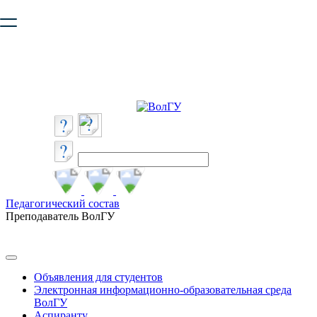
Ваш браузер устарел и не обеспечивает полноценную и
безопасную работу с сайтом. Пожалуйста
обновите браузер
,
чтобы улучшить взаимодействие с сайтом.
Педагогический состав
Преподаватель ВолГУ
Объявления для студентов
Электронная информационно-образовательная среда
ВолГУ
Аспиранту