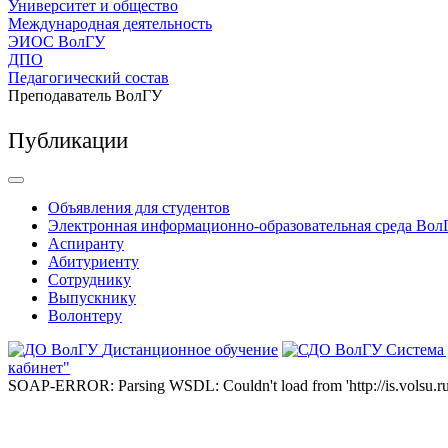
Университет и общество
Международная деятельность
ЭИОС ВолГУ
ДПО
Педагогический состав
Преподаватель ВолГУ
Публикации
Объявления для студентов
Электронная информационно-образовательная среда Вол
Аспиранту
Абитуриенту
Сотруднику
Выпускнику
Волонтеру
Дистанционное обучение
Система
кабинет"
SOAP-ERROR: Parsing WSDL: Couldn't load from 'http://is.volsu.ru/1cu