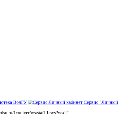
иотека ВолГУ
Сервис "Личный
volsu.ru/1cuniver/ws/staff.1cws?wsdl"