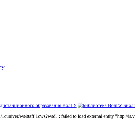
ГУ
 дистанционного образования ВолГУ
Библ
niver/ws/staff.1cws?wsdl' : failed to load external entity "http://is.