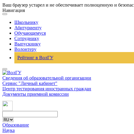
Ваш браузер устарел и не обеспечивает полноценную и безопа
Навигация
Школьнику
Абитуриенту
Обучающемуся
Сотруднику
Выпускнику
Волонтеру
Рейтинг в ВолГУ
Сведения об образовательной организации
Сервис "Личный кабинет"
Центр тестирования иностранных граждан
Документы приемной комиссии
Образование
Наука