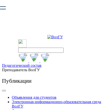
Ваш браузер устарел и не обеспечивает полноценную и
безопасную работу с сайтом. Пожалуйста
обновите браузер
,
чтобы улучшить взаимодействие с сайтом.
Педагогический состав
Преподаватель ВолГУ
Публикации
Объявления для студентов
Электронная информационно-образовательная среда
ВолГУ