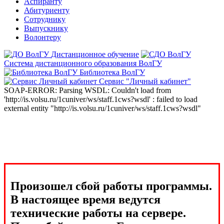
Аспиранту
Абитуриенту
Сотруднику
Выпускнику
Волонтеру
Дистанционное обучение
Система дистанционного образования ВолГУ
Библиотека ВолГУ
Сервис "Личный кабинет"
SOAP-ERROR: Parsing WSDL: Couldn't load from
'http://is.volsu.ru/1cuniver/ws/staff.1cws?wsdl' : failed to load
external entity "http://is.volsu.ru/1cuniver/ws/staff.1cws?wsdl"
Произошел сбой работы программы.
В настоящее время ведутся
технические работы на сервере.