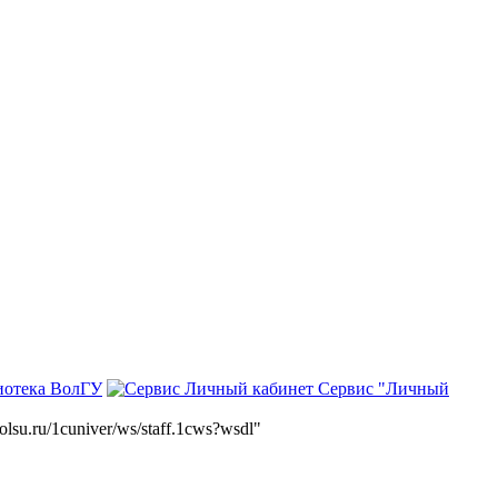
иотека ВолГУ
Сервис "Личный
volsu.ru/1cuniver/ws/staff.1cws?wsdl"