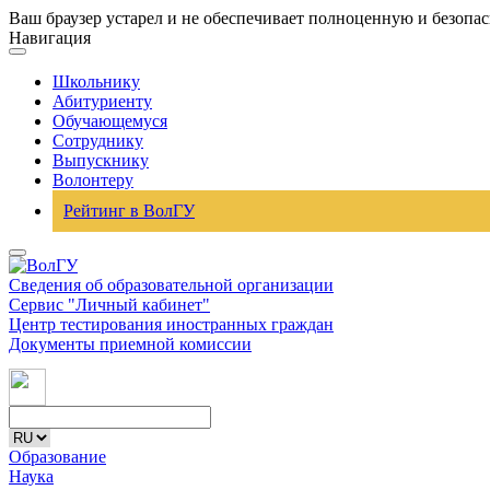
Ваш браузер устарел и не обеспечивает полноценную и безопа
Навигация
Школьнику
Абитуриенту
Обучающемуся
Сотруднику
Выпускнику
Волонтеру
Рейтинг в ВолГУ
Сведения об образовательной организации
Сервис "Личный кабинет"
Центр тестирования иностранных граждан
Документы приемной комиссии
Образование
Наука