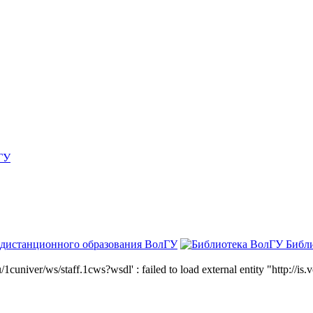
ГУ
 дистанционного образования ВолГУ
Библ
niver/ws/staff.1cws?wsdl' : failed to load external entity "http://is.