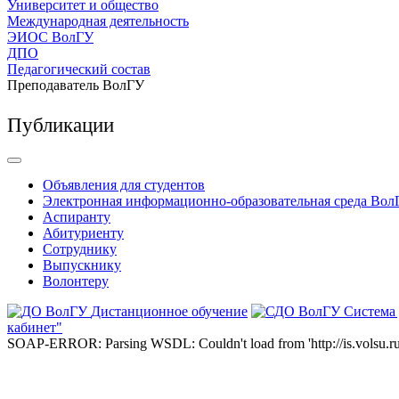
Университет и общество
Международная деятельность
ЭИОС ВолГУ
ДПО
Педагогический состав
Преподаватель ВолГУ
Публикации
Объявления для студентов
Электронная информационно-образовательная среда Вол
Аспиранту
Абитуриенту
Сотруднику
Выпускнику
Волонтеру
Дистанционное обучение
Система
кабинет"
SOAP-ERROR: Parsing WSDL: Couldn't load from 'http://is.volsu.ru/1cu