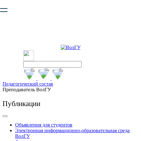
Ваш браузер устарел и не обеспечивает полноценную и
безопасную работу с сайтом. Пожалуйста
обновите браузер
,
чтобы улучшить взаимодействие с сайтом.
Педагогический состав
Преподаватель ВолГУ
Публикации
Объявления для студентов
Электронная информационно-образовательная среда
ВолГУ