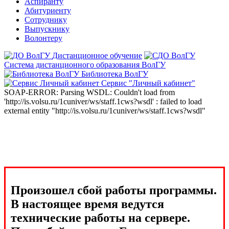
Аспиранту
Абитуриенту
Сотруднику
Выпускнику
Волонтеру
Дистанционное обучение
Система дистанционного образования ВолГУ
Библиотека ВолГУ
Сервис "Личный кабинет"
SOAP-ERROR: Parsing WSDL: Couldn't load from
'http://is.volsu.ru/1cuniver/ws/staff.1cws?wsdl' : failed to load
external entity "http://is.volsu.ru/1cuniver/ws/staff.1cws?wsdl"
Произошел сбой работы программы.
В настоящее время ведутся
технические работы на сервере.