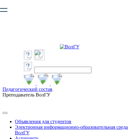
Ваш браузер устарел и не обеспечивает полноценную и
безопасную работу с сайтом. Пожалуйста
обновите браузер
,
чтобы улучшить взаимодействие с сайтом.
Педагогический состав
Преподаватель ВолГУ
Объявления для студентов
Электронная информационно-образовательная среда
ВолГУ
Аспиранту