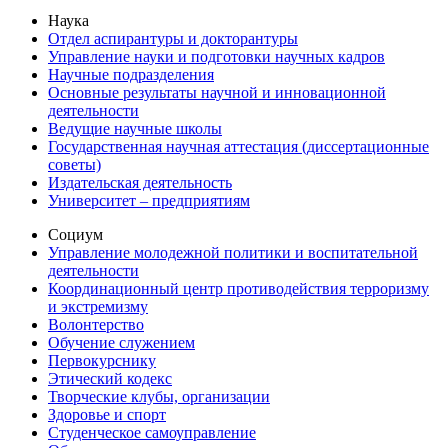
Наука
Отдел аспирантуры и докторантуры
Управление науки и подготовки научных кадров
Научные подразделения
Основные результаты научной и инновационной
деятельности
Ведущие научные школы
Государственная научная аттестация (диссертационные
советы)
Издательская деятельность
Университет – предприятиям
Социум
Управление молодежной политики и воспитательной
деятельности
Координационный центр противодействия терроризму
и экстремизму
Волонтерство
Обучение служением
Первокурснику
Этический кодекс
Творческие клубы, организации
Здоровье и спорт
Студенческое самоуправление