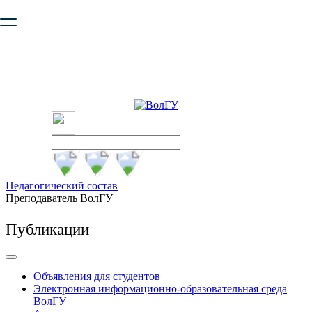
Ваш браузер устарел и не обеспечивает полноценную и
безопасную работу с сайтом. Пожалуйста
обновите браузер
,
чтобы улучшить взаимодействие с сайтом.
Педагогический состав
Преподаватель ВолГУ
Публикации
Объявления для студентов
Электронная информационно-образовательная среда
ВолГУ