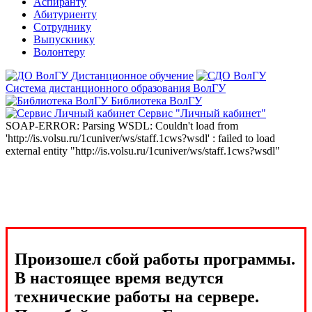
Аспиранту
Абитуриенту
Сотруднику
Выпускнику
Волонтеру
Дистанционное обучение
Система дистанционного образования ВолГУ
Библиотека ВолГУ
Сервис "Личный кабинет"
SOAP-ERROR: Parsing WSDL: Couldn't load from
'http://is.volsu.ru/1cuniver/ws/staff.1cws?wsdl' : failed to load
external entity "http://is.volsu.ru/1cuniver/ws/staff.1cws?wsdl"
Произошел сбой работы программы.
В настоящее время ведутся
технические работы на сервере.