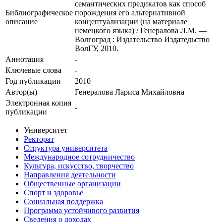
семантических предикатов как способ
Библиографическое
порождения его альтернативной
описание
концептуализации (на материале
немецкого языка) / Генералова Л.М. —
Волгоград : Издательство Издатедьство
ВолГУ, 2010.
Аннотация
-
Ключевые cлова
-
Год публикации
2010
Автор(ы)
Генералова Лариса Михайловна
Электронная копия
-
публикации
Университет
Ректорат
Структура университета
Международное сотрудничество
Культура, искусство, творчество
Направления деятельности
Общественные организации
Спорт и здоровье
Социальная поддержка
Программа устойчивого развития
Сведения о доходах