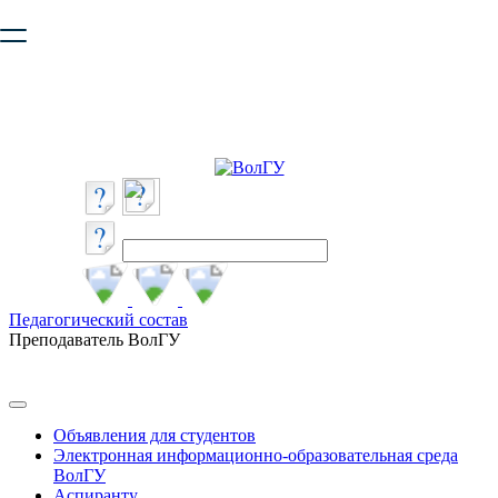
Ваш браузер устарел и не обеспечивает полноценную и
безопасную работу с сайтом. Пожалуйста
обновите браузер
,
чтобы улучшить взаимодействие с сайтом.
Педагогический состав
Преподаватель ВолГУ
Объявления для студентов
Электронная информационно-образовательная среда
ВолГУ
Аспиранту