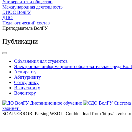
Университет и общество
Международная деятельность
ЭИОС ВолГУ
ДПО
Педагогический состав
Преподаватель ВолГУ
Публикации
Объявления для студентов
Электронная информационно-образовательная среда Вол
Аспиранту
Абитуриенту
Сотруднику
Выпускнику
Волонтеру
Дистанционное обучение
Система
кабинет"
SOAP-ERROR: Parsing WSDL: Couldn't load from 'http://is.volsu.ru/1cu