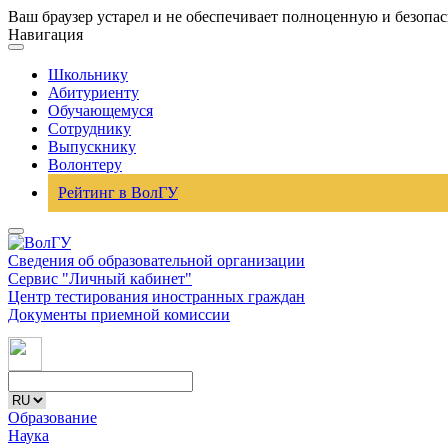
Ваш браузер устарел и не обеспечивает полноценную и безопа
Навигация
Школьнику
Абитуриенту
Обучающемуся
Сотруднику
Выпускнику
Волонтеру
Рейтинг в ВолГУ
Сведения об образовательной организации
Сервис "Личный кабинет"
Центр тестирования иностранных граждан
Документы приемной комиссии
Образование
Наука