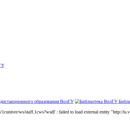
ГУ
 дистанционного образования ВолГУ
Библ
niver/ws/staff.1cws?wsdl' : failed to load external entity "http://is.