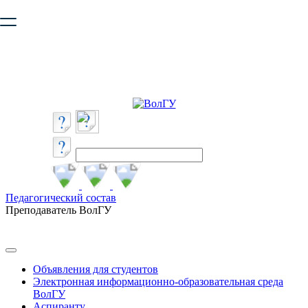
Ваш браузер устарел и не обеспечивает полноценную и
безопасную работу с сайтом. Пожалуйста
обновите браузер
,
чтобы улучшить взаимодействие с сайтом.
Педагогический состав
Преподаватель ВолГУ
Объявления для студентов
Электронная информационно-образовательная среда
ВолГУ
Аспиранту