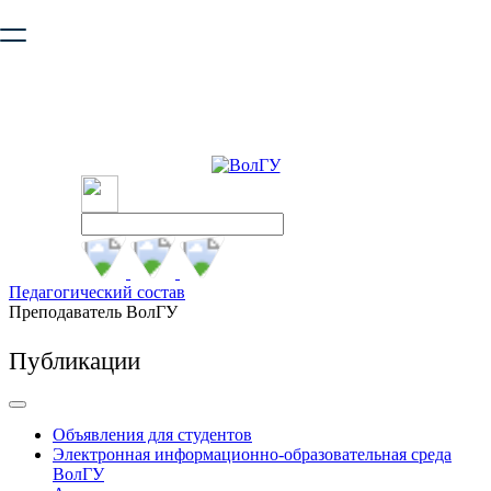
Ваш браузер устарел и не обеспечивает полноценную и
безопасную работу с сайтом. Пожалуйста
обновите браузер
,
чтобы улучшить взаимодействие с сайтом.
Педагогический состав
Преподаватель ВолГУ
Публикации
Объявления для студентов
Электронная информационно-образовательная среда
ВолГУ