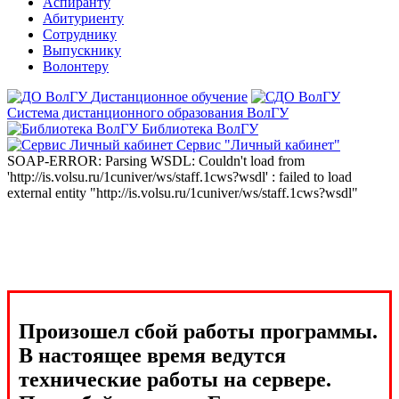
Аспиранту
Абитуриенту
Сотруднику
Выпускнику
Волонтеру
Дистанционное обучение
Система дистанционного образования ВолГУ
Библиотека ВолГУ
Сервис "Личный кабинет"
SOAP-ERROR: Parsing WSDL: Couldn't load from
'http://is.volsu.ru/1cuniver/ws/staff.1cws?wsdl' : failed to load
external entity "http://is.volsu.ru/1cuniver/ws/staff.1cws?wsdl"
Произошел сбой работы программы.
В настоящее время ведутся
технические работы на сервере.