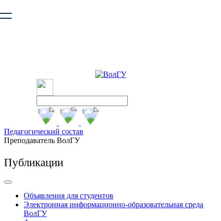
Ваш браузер устарел и не обеспечивает полноценную и
безопасную работу с сайтом. Пожалуйста
обновите браузер
,
чтобы улучшить взаимодействие с сайтом.
Педагогический состав
Преподаватель ВолГУ
Публикации
Объявления для студентов
Электронная информационно-образовательная среда
ВолГУ