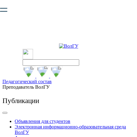
Ваш браузер устарел и не обеспечивает полноценную и
безопасную работу с сайтом. Пожалуйста
обновите браузер
,
чтобы улучшить взаимодействие с сайтом.
Педагогический состав
Преподаватель ВолГУ
Публикации
Объявления для студентов
Электронная информационно-образовательная среда
ВолГУ