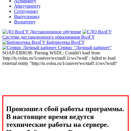
Аспиранту
Абитуриенту
Сотруднику
Выпускнику
Волонтеру
Дистанционное обучение
Система дистанционного образования ВолГУ
Библиотека ВолГУ
Сервис "Личный кабинет"
SOAP-ERROR: Parsing WSDL: Couldn't load from
'http://is.volsu.ru/1cuniver/ws/staff.1cws?wsdl' : failed to load
external entity "http://is.volsu.ru/1cuniver/ws/staff.1cws?wsdl"
Произошел сбой работы программы.
В настоящее время ведутся
технические работы на сервере.