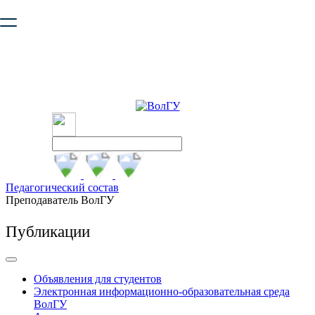
Ваш браузер устарел и не обеспечивает полноценную и
безопасную работу с сайтом. Пожалуйста
обновите браузер
,
чтобы улучшить взаимодействие с сайтом.
Педагогический состав
Преподаватель ВолГУ
Публикации
Объявления для студентов
Электронная информационно-образовательная среда
ВолГУ