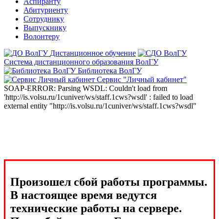
Аспиранту
Абитуриенту
Сотруднику
Выпускнику
Волонтеру
Дистанционное обучение
Система дистанционного образования ВолГУ
Библиотека ВолГУ
Сервис "Личный кабинет"
SOAP-ERROR: Parsing WSDL: Couldn't load from
'http://is.volsu.ru/1cuniver/ws/staff.1cws?wsdl' : failed to load
external entity "http://is.volsu.ru/1cuniver/ws/staff.1cws?wsdl"
Произошел сбой работы программы.
В настоящее время ведутся
технические работы на сервере.