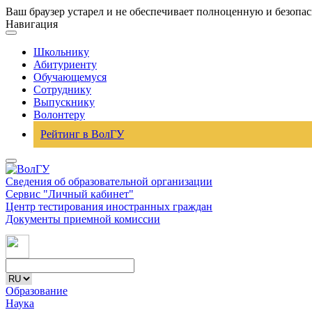
Ваш браузер устарел и не обеспечивает полноценную и безопа
Навигация
Школьнику
Абитуриенту
Обучающемуся
Сотруднику
Выпускнику
Волонтеру
Рейтинг в ВолГУ
Сведения об образовательной организации
Сервис "Личный кабинет"
Центр тестирования иностранных граждан
Документы приемной комиссии
Образование
Наука