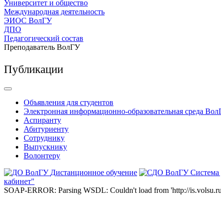
Университет и общество
Международная деятельность
ЭИОС ВолГУ
ДПО
Педагогический состав
Преподаватель ВолГУ
Публикации
Объявления для студентов
Электронная информационно-образовательная среда Вол
Аспиранту
Абитуриенту
Сотруднику
Выпускнику
Волонтеру
Дистанционное обучение
Система
кабинет"
SOAP-ERROR: Parsing WSDL: Couldn't load from 'http://is.volsu.ru/1cu