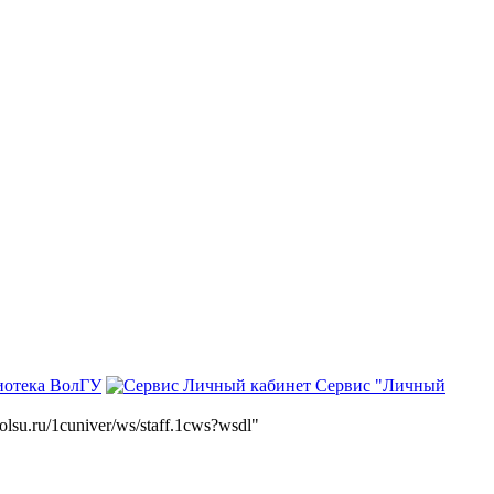
иотека ВолГУ
Сервис "Личный
volsu.ru/1cuniver/ws/staff.1cws?wsdl"