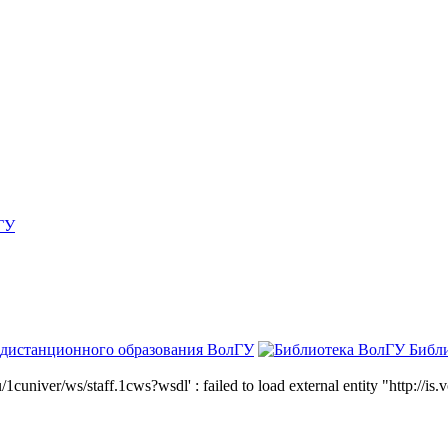
ГУ
 дистанционного образования ВолГУ
Библ
niver/ws/staff.1cws?wsdl' : failed to load external entity "http://is.