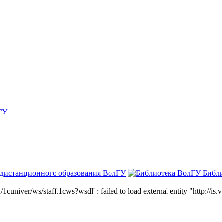
ГУ
 дистанционного образования ВолГУ
Библ
niver/ws/staff.1cws?wsdl' : failed to load external entity "http://is.