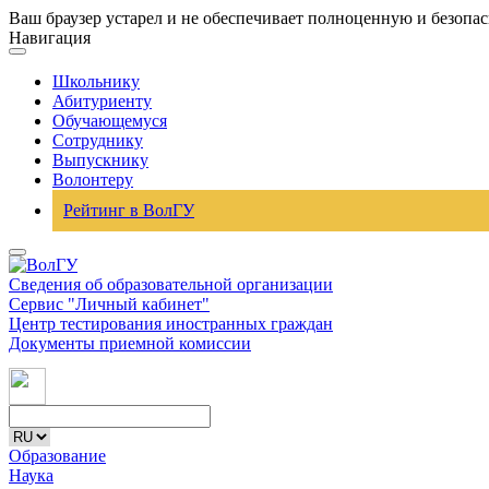
Ваш браузер устарел и не обеспечивает полноценную и безопа
Навигация
Школьнику
Абитуриенту
Обучающемуся
Сотруднику
Выпускнику
Волонтеру
Рейтинг в ВолГУ
Сведения об образовательной организации
Сервис "Личный кабинет"
Центр тестирования иностранных граждан
Документы приемной комиссии
Образование
Наука