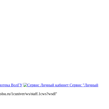
иотека ВолГУ
Сервис "Личный
volsu.ru/1cuniver/ws/staff.1cws?wsdl"