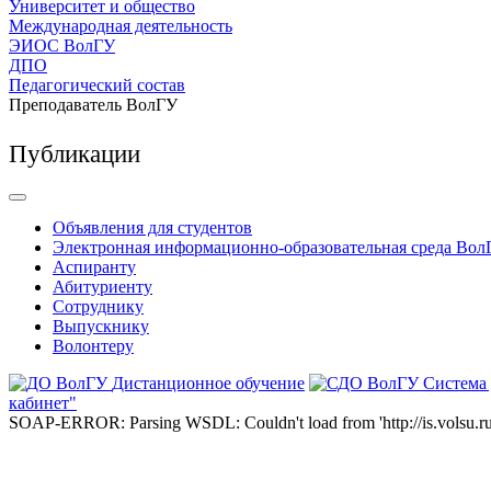
Университет и общество
Международная деятельность
ЭИОС ВолГУ
ДПО
Педагогический состав
Преподаватель ВолГУ
Публикации
Объявления для студентов
Электронная информационно-образовательная среда Вол
Аспиранту
Абитуриенту
Сотруднику
Выпускнику
Волонтеру
Дистанционное обучение
Система
кабинет"
SOAP-ERROR: Parsing WSDL: Couldn't load from 'http://is.volsu.ru/1cu