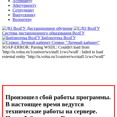
Аспиранту
Абитуриенту
Сотруднику
Выпускнику
Волонтеру
Дистанционное обучение
Система дистанционного образования ВолГУ
Библиотека ВолГУ
Сервис "Личный кабинет"
SOAP-ERROR: Parsing WSDL: Couldn't load from
'http://is.volsu.ru/1cuniver/ws/staff.1cws?wsdl' : failed to load
external entity "http://is.volsu.ru/1cuniver/ws/staff.1cws?wsdl"
Произошел сбой работы программы.
В настоящее время ведутся
технические работы на сервере.