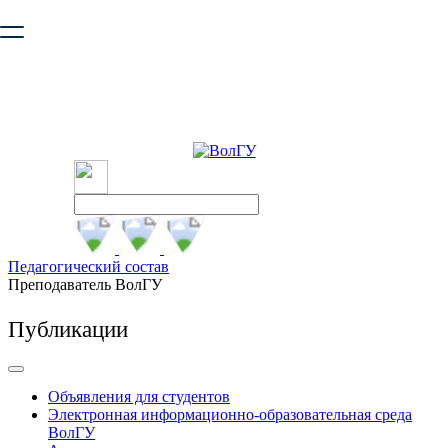
Ваш браузер устарел и не обеспечивает полноценную и
безопасную работу с сайтом. Пожалуйста
обновите браузер
,
чтобы улучшить взаимодействие с сайтом.
Педагогический состав
Преподаватель ВолГУ
Публикации
Объявления для студентов
Электронная информационно-образовательная среда
ВолГУ