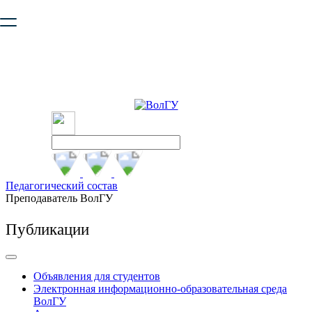
Ваш браузер устарел и не обеспечивает полноценную и
безопасную работу с сайтом. Пожалуйста
обновите браузер
,
чтобы улучшить взаимодействие с сайтом.
Педагогический состав
Преподаватель ВолГУ
Публикации
Объявления для студентов
Электронная информационно-образовательная среда
ВолГУ