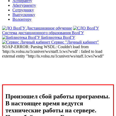
Аспиранту
Абитуриенту
Сотруднику
Выпускнику
Волонтеру
Дистанционное обучение
Система дистанционного образования ВолГУ
Библиотека ВолГУ
Сервис "Личный кабинет"
SOAP-ERROR: Parsing WSDL: Couldn't load from
'http://is.volsu.ru/1cuniver/ws/staff.1cws?wsdl' : failed to load
external entity "http://is.volsu.ru/1cuniver/ws/staff.1cws?wsdl"
Произошел сбой работы программы.
В настоящее время ведутся
технические работы на сервере.