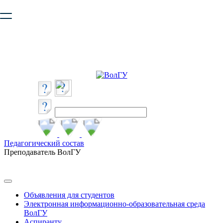
Ваш браузер устарел и не обеспечивает полноценную и
безопасную работу с сайтом. Пожалуйста
обновите браузер
,
чтобы улучшить взаимодействие с сайтом.
Педагогический состав
Преподаватель ВолГУ
Объявления для студентов
Электронная информационно-образовательная среда
ВолГУ
Аспиранту